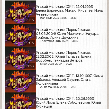
Угадай мелодию (ОРТ, 22.01.1996)
Елена Баринова, Михаил Киселёв, Нина
Четверякова
9 апреля 2015, 16:55
2533
23:16
Угадай мелодию (Первый канал,
08.06.2004) Юлия Марченко, Эдуард
Грибов, Ирина Дружкина
17 октября 2016, 15:24
3186
22:06
Угадай мелодию (Первый канал,
11.02.2005) Юрий Гальцев, Елена
Воробей, Геннадий Ветров.
6 мая 2018, 20:37
3022
21:58
Угадай мелодию (ОРТ, 13.10.1997) Ольга
Забаева, Алексей Саулин, Ольга
Половинкина
20 марта 2026, 20:06
223
Угадай мелодию (ОРТ, 20.05.1999)
Юрий Лоза, Елена Соболевская, Юрий
Кузнецов