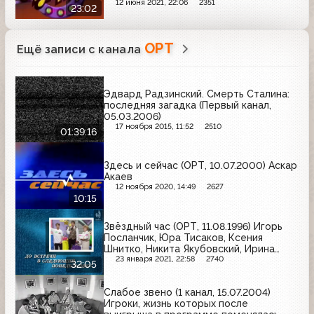
12 июня 2021, 22:06
2351
23:02
ОРТ
Ещё записи с канала
Эдвард Радзинский. Смерть Сталина:
последняя загадка (Первый канал,
05.03.2006)
17 ноября 2015, 11:52
2510
01:39:16
Здесь и сейчас (ОРТ, 10.07.2000) Аскар
Акаев
12 ноября 2020, 14:49
2627
10:15
Звёздный час (ОРТ, 11.08.1996) Игорь
Посланчик, Юра Тисаков, Ксения
Шнитко, Никита Якубовский, Ирина
Еристратова, Сергей Качалов
23 января 2021, 22:58
2740
32:05
Слабое звено (1 канал, 15.07.2004)
Игроки, жизнь которых после