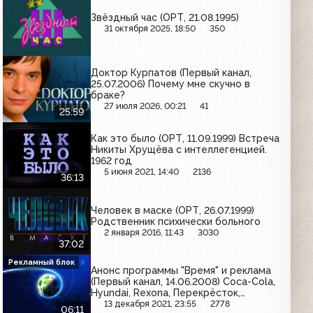
Звёздный час (ОРТ, 21.08.1995)
31 октября 2025, 18:50
350
Доктор Курпатов (Первый канал,
25.07.2006) Почему мне скучно в
браке?
27 июля 2026, 00:21
41
25:59
Как это было (ОРТ, 11.09.1999) Встреча
Никиты Хрущёва с интеллегенцией.
1962 год
5 июня 2021, 14:40
2136
36:13
Человек в маске (ОРТ, 26.07.1999)
Родственник психически больного
2 января 2016, 11:43
3030
37:02
Рекламный блок
Анонс программы "Время" и реклама
(Первый канал, 14.06.2008) Coca-Cola,
Hyundai, Rexona, Перекрёсток,
Очаково, Akai, Red Cross, Bort, Sealex,
13 декабря 2021, 23:55
2778
06:11