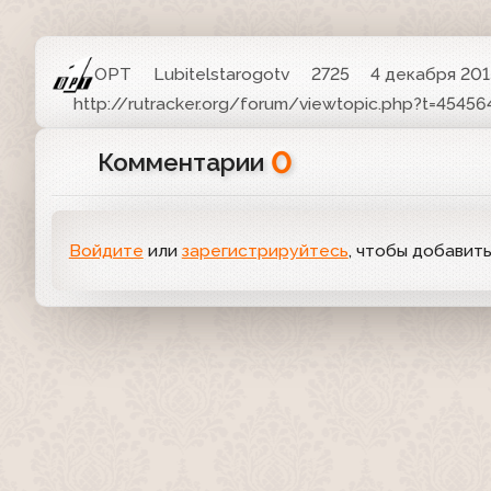
ОРТ
Lubitelstarogotv
2725
4 декабря 2015
http://rutracker.org/forum/viewtopic.php?t=45456
0
Комментарии
Войдите
или
зарегистрируйтесь
, чтобы добавит