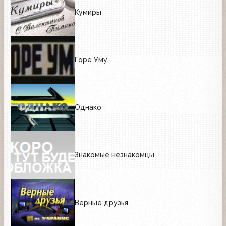
Кумиры
Горе Уму
Однако
Знакомые незнакомцы
Верные друзья