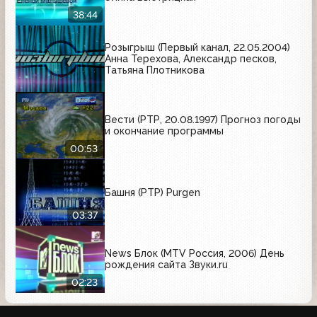
38:44
Розыгрыш (Первый канал, 22.05.2004)
Анна Терехова, Александр песков,
Татьяна Плотникова
Вести (РТР, 20.08.1997) Прогноз погоды
и окончание программы
00:53
Башня (РТР) Purgen
03:37
News Блок (MTV Россия, 2006) День
рождения сайта Звуки.ru
02:23