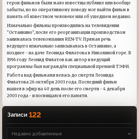
герои фильмов были мало известны публике или вообще
забыты, но по оперативному поводу мог выйти фильм в
память об известном человеке или об ушедшем недавно.
Изначально фильмы производились на телевидении
"Останкино", после его реорганизации производством
занималась телекомпания REN-TV. Прямая речь
ведущего изначально записывалась в Останкино, а
позднее - на даче Леонида Филатова в Николиной горе. В
1996 году Леонид Филатов как автор и ведущий
программы был награждён специальной премией ТЭФИ.
Работа над фильмами велась до смерти Леонида
Филатова 26 октября 2003 года. Последний фильм
вышел в эфир на 40 день после его смерти - 4 декабря
2003 года - и посвящался его памяти.
122
Записи