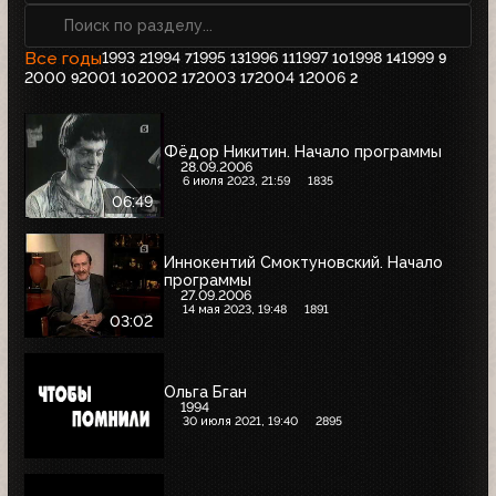
Все годы
1993
1994
1995
1996
1997
1998
1999
2
7
13
11
10
14
9
2000
2001
2002
2003
2004
2006
9
10
17
17
1
2
Фёдор Никитин. Начало программы
28.09.2006
6 июля 2023, 21:59
1835
06:49
Иннокентий Смоктуновский. Начало
программы
27.09.2006
14 мая 2023, 19:48
1891
03:02
Ольга Бган
1994
30 июля 2021, 19:40
2895