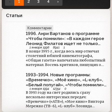
‹
1
2
3
4
›
Статьи
Комментарии
1996. Анри Вартанов о программе
«Чтобы помнили»: «В каждом герое
Леонид Филатов ищет не только
1 января 1996
8941
1
лицедея-профессионала, но и
В конце 1995 г., когда весь мир отмечал
человека»
столетний юбилей кинематографа,
«Общая газета» напечатала любопытный
материал. Восемь критиков, пишущих о
кино и ТВ, а также девятый коллективный
«критик» — 50 москвичей разных
1993–1994. Новые программы:
профессий и социальных слоев, по
«Времечко», «Моё кино», «L-клуб»,
пятибалльной шкале оценивали
«Белый попугай», «Чтобы помнили»
телепередачи о кино, идущие на разных
1 января 1994
12354
0
против «Серебряного шара»
каналах.Среди девятнадцати соискателей
В 1993 году на свет родились сразу
на первенство в разряде «малый экран о
несколько интересных передач:
большом» было немало любимых
«Времечко» («АТВ»), «Мое кино» Виктора
зрителями программ.
Мережко (ТВ-6), «L-клуб» Леонида
Ярмольника («ВИД»), «Белый попугай»