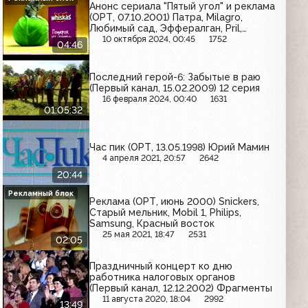
Анонс сериала "Пятый угол" и реклама
(ОРТ, 07.10.2001) Патра, Milagro,
Любимый сад, Эффералган, Pril,
Whiskas, Samsung, Мезим, Carefree,
10 октября 2024, 00:45
1752
04:46
Wispa, Bref, 7up
Последний герой-6: Забытые в раю
(Первый канал, 15.02.2009) 12 серия
16 февраля 2024, 00:40
1631
01:05:32
Час пик (ОРТ, 13.05.1998) Юрий Мамин
4 апреля 2021, 20:57
2642
20:44
Рекламный блок
Реклама (ОРТ, июнь 2000) Snickers,
Старый мельник, Mobil 1, Philips,
Samsung, Красный восток
25 мая 2021, 18:47
2531
02:05
Праздничный концерт ко дню
работника налоговых органов
(Первый канал, 12.12.2002) Фрагменты
11 августа 2020, 18:04
2992
13:49