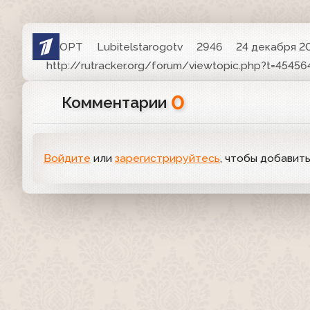
ОРТ
Lubitelstarogotv
2946
24 декабря 20
http://rutracker.org/forum/viewtopic.php?t=45456
0
Комментарии
Войдите
или
зарегистрируйтесь
, чтобы добавит