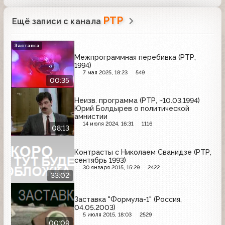
РТР
Ещё записи с канала
Заставка
Межпрограммная перебивка (РТР,
1994)
7 мая 2025, 18:23
549
00:35
Неизв. программа (РТР, ~10.03.1994)
Юрий Болдырев о политической
амнистии
14 июля 2024, 16:31
1116
08:13
Контрасты с Николаем Сванидзе (РТР,
сентябрь 1993)
30 января 2015, 15:29
2422
33:02
Заставка "Формула-1" (Россия,
04.05.2003)
5 июля 2015, 18:03
2529
00:09