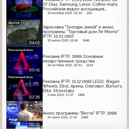
Of Olaz, Samsung, Lenor, Coffee-mate,
Российская видео ассоциация,
Безопасный секс - мой выбор, Pantene
18 октября 2025, 02:30
293
Pro-V
Другое
Зарисовка "Зоопарк зимой" и анонс
программы "Торговый дом Ле Монти"
(РТР, 15.01.1997)
30 июля 2020, 16:48
3496
04:01
Рекламный блок
Реклама (РТР, 1996) Основные
лекарственные средства
25 октября 2015, 20:43
2124
00:41
Рекламный блок
Реклама (РТР, 15.12.1996) LEGO, Wagon
Wheels, Dirol, Арена, Олиговит, Burton's,
Elite, Stresstabs
5 мая 2022, 17:07
1866
02:36
Анонс
Анонс программы "Вести" (РТР, 1998)
24 июня 2015, 17:19
2466
00:31