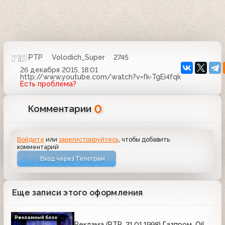
РТР
Volodich_Super
2745
26 декабря 2015, 18:01
http://www.youtube.com/watch?v=fk-TgEi4fqk
Есть проблема?
0
Комментарии
Войдите
или
зарегистрируйтесь
, чтобы добавить
комментарий
Вход через Телеграм
Еще записи этого оформления
Рекламный блок
Реклама (РТР, 21.01.1998) Газпром, Oil