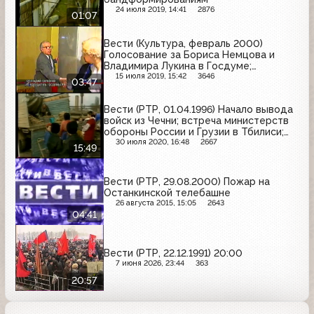
24 июля 2019, 14:41
2876
01:07
Вести (Культура, февраль 2000)
Голосование за Бориса Немцова и
Владимира Лукина в Госдуме;
заседание в новой Госдуме
15 июля 2019, 15:42
3646
03:47
Вести (РТР, 01.04.1996) Начало вывода
войск из Чечни; встреча министерств
обороны России и Грузии в Тбилиси;
переговоры между Россией и Китаем;
30 июля 2020, 16:48
2667
15:49
подготовка к подписанию договора
России и Белоруссии
Вести (РТР, 29.08.2000) Пожар на
Останкинской телебашне
26 августа 2015, 15:05
2643
04:41
Вести (РТР, 22.12.1991) 20:00
7 июня 2026, 23:44
363
20:57