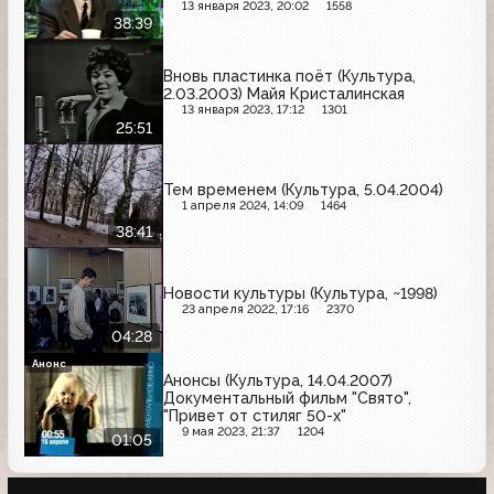
13 января 2023, 20:02
1558
38:39
Вновь пластинка поёт (Культура,
2.03.2003) Майя Кристалинская
13 января 2023, 17:12
1301
25:51
Тем временем (Культура, 5.04.2004)
1 апреля 2024, 14:09
1464
38:41
Новости культуры (Культура, ~1998)
23 апреля 2022, 17:16
2370
04:28
Анонс
Анонсы (Культура, 14.04.2007)
Документальный фильм "Свято",
"Привет от стиляг 50-х"
9 мая 2023, 21:37
1204
01:05