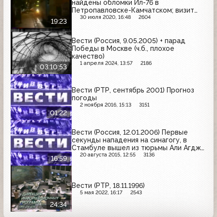
найдены обломки Ил-76 в
Петропавловске-Камчатском; визит
президента Польши в Москву;
30 июля 2020, 16:48
2604
19:23
конфликт Северной и Южной Кореи;
подписание соглашения Югославии и
Вести (Россия, 9.05.2005) + парад
Македонии
Победы в Москве (ч.б., плохое
качество)
1 апреля 2024, 13:57
2186
03:10:53
Вести (РТР, сентябрь 2001) Прогноз
погоды
2 ноября 2016, 15:13
3151
01:22
Вести (Россия, 12.01.2006) Первые
секунды нападения на синагогу, в
Стамбуле вышел из тюрьмы Али Агджа,
визит Владимира Путина в Казахстан
20 августа 2015, 12:55
3136
16:59
Вести (РТР, 18.11.1996)
5 мая 2022, 16:17
2543
24:34