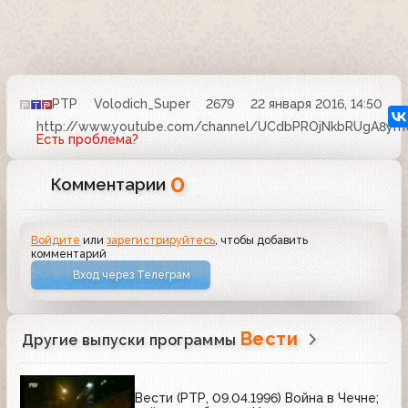
РТР
Volodich_Super
2679
22 января 2016, 14:50
http://www.youtube.com/channel/UCdbPROjNkbRUgA8ym
Есть проблема?
0
Комментарии
Войдите
или
зарегистрируйтесь
, чтобы добавить
комментарий
Вход через Телеграм
Вести
Другие выпуски программы
Вести (РТР, 09.04.1996) Война в Чечне;