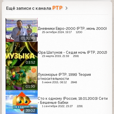
РТР
Ещё записи с канала
Дневники Евро-2000 (РТР, июнь 2000)
25 октября 2024, 19:17
1200
01:30:45
Юра Шатунов - Седая ночь (РТР, 2002)
23 марта 2019, 21:59
2591
03:52
Лукоморье (РТР, 1996) Теория
относительности
5 июня 2015, 06:12
2848
01:50
Сто к одному (Россия, 18.01.2003) Сети
- Бешеные бабки
1 сентября 2022, 23:27
2291
39:02