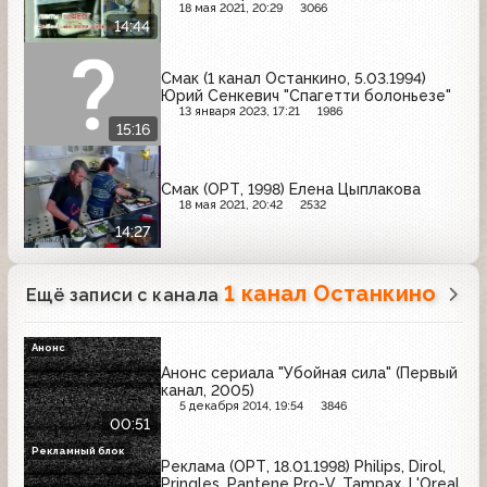
18 мая 2021, 20:29
3066
14:44
Смак (1 канал Останкино, 5.03.1994)
Юрий Сенкевич "Спагетти болоньезе"
13 января 2023, 17:21
1986
15:16
Смак (ОРТ, 1998) Елена Цыплакова
18 мая 2021, 20:42
2532
14:27
1 канал Останкино
Ещё записи с канала
Анонс
Анонс сериала "Убойная сила" (Первый
канал, 2005)
5 декабря 2014, 19:54
3846
00:51
Рекламный блок
Реклама (ОРТ, 18.01.1998) Philips, Dirol,
Pringles, Pantene Pro-V, Tampax, L'Oreal,