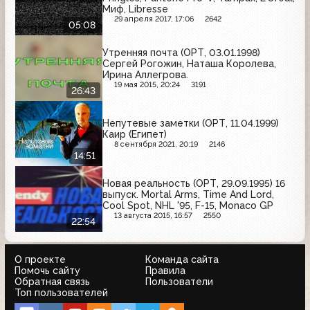
Миф, Libresse
29 апреля 2017, 17:06
2642
05:08
Утренняя почта (ОРТ, 03.01.1998)
Сергей Рогожин, Наташа Королева,
Ирина Аллегрова.
19 мая 2015, 20:24
3191
26:43
Непутевые заметки (ОРТ, 11.04.1999)
Каир (Египет)
8 сентября 2021, 20:19
2146
14:51
Новая реальность (ОРТ, 29.09.1995) 16
выпуск. Mortal Arms, Time And Lord,
Cool Spot, NHL '95, F-15, Monaco GP
13 августа 2015, 16:57
2550
22:54
О проекте
Команда сайта
Помочь сайту
Правила
Обратная связь
Пользователи
Топ пользователей