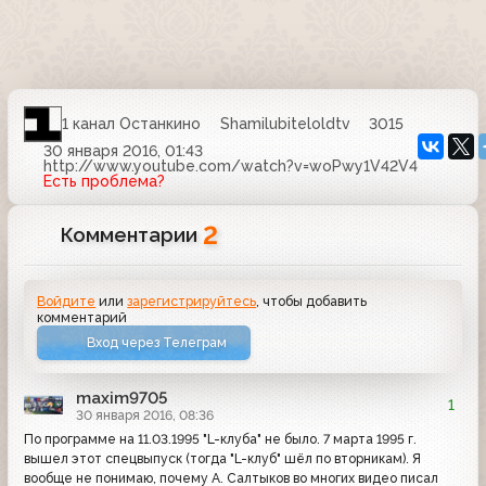
1 канал Останкино
Shamilubiteloldtv
3015
30 января 2016, 01:43
http://www.youtube.com/watch?v=woPwy1V42V4
Есть проблема?
2
Комментарии
Войдите
или
зарегистрируйтесь
, чтобы добавить
комментарий
Вход через Телеграм
maxim9705
1
30 января 2016, 08:36
По программе на 11.03.1995 "L-клуба" не было. 7 марта 1995 г.
вышел этот спецвыпуск (тогда "L-клуб" шёл по вторникам). Я
вообще не понимаю, почему А. Салтыков во многих видео писал