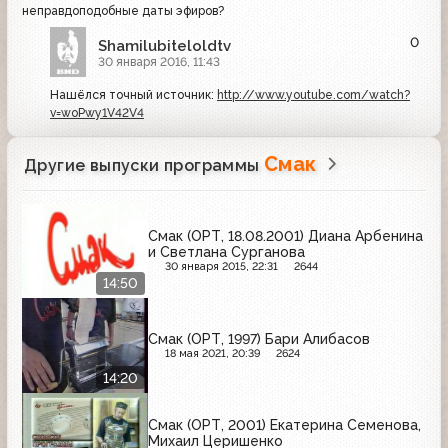
неправдоподобные даты эфиров?
0
Shamilubiteloldtv
30 января 2016, 11:43
Нашёлся точный источник:
http://www.youtube.com/watch?
v=woPwy1V42V4
Смак
Другие выпуски программы
Смак (ОРТ, 18.08.2001) Диана Арбенина
и Светлана Сурганова
30 января 2015, 22:31
2644
14:50
Смак (ОРТ, 1997) Бари Алибасов
18 мая 2021, 20:39
2624
14:20
Смак (ОРТ, 2001) Екатерина Семенова,
Михаил Церишенко