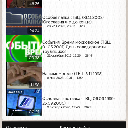
46:25
Особая папка (ТВЦ, 03.11.2003)
Югославия (не до конца)
28 мая 2023, 20:07
1235
24:24
События. Время московское (ТВЦ,
01.05.2001) День солидарности
трудящихся
22 октября 2015, 19:26
2844
03:38
На самом деле (ТВЦ, 3.11.1998)
8 мая 2023, 19:31
1354
11:58
Заставка
Основная заставка (ТВЦ, 06.09.1999-
25.09.2000)
9 октября 2020, 13:40
2672
00:21
О проекте
Команда сайта