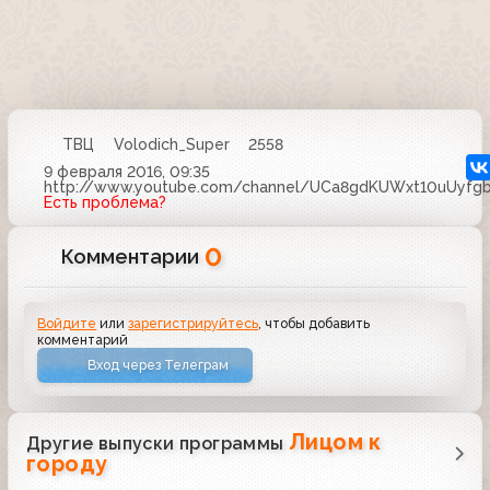
ТВЦ
Volodich_Super
2558
9 февраля 2016, 09:35
http://www.youtube.com/channel/UCa8gdKUWxt10uUyfgb
Есть проблема?
0
Комментарии
Войдите
или
зарегистрируйтесь
, чтобы добавить
комментарий
Вход через Телеграм
Лицом к
Другие выпуски программы
городу