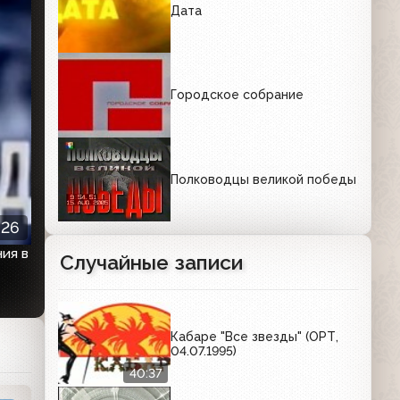
Дата
Городское собрание
Полководцы великой победы
:26
ия в
Случайные записи
Кабаре "Все звезды" (ОРТ,
04.07.1995)
40:37