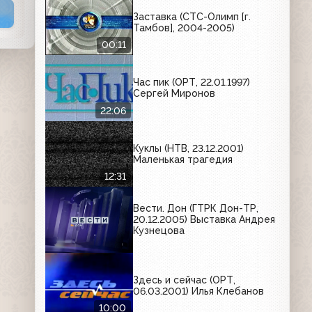
Заставка (СТС-Олимп [г.
Тамбов], 2004-2005)
00:11
Час пик (ОРТ, 22.01.1997)
Сергей Миронов
22:06
Куклы (НТВ, 23.12.2001)
Маленькая трагедия
12:31
Вести. Дон (ГТРК Дон-ТР,
20.12.2005) Выставка Андрея
Кузнецова
Здесь и сейчас (ОРТ,
06.03.2001) Илья Клебанов
10:00