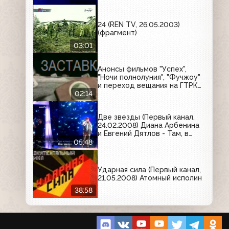
24 (REN TV, 26.05.2003)
(фрагмент)
03:01
Анонсы фильмов "Успех",
"Ночи полнолуния", "Фучжоу"
и переход вещания на ГТРК
Башкортостан (РТР/ГТРК
02:14
Башкортостан, февраль 1998)
Две звезды (Первый канал,
24.02.2008) Диана Арбенина
и Евгений Дятлов - Там, в
сентябре
05:48
Ударная сила (Первый канал,
21.05.2008) Атомный исполин
38:58