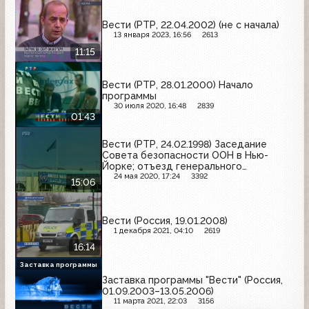
Вести (РТР, 22.04.2002) (не с начала)
13 января 2023, 16:56
2613
11:15
Вести (РТР, 28.01.2000) Начало
программы
30 июля 2020, 16:48
2839
01:43
Вести (РТР, 24.02.1998) Заседание
Совета безопасности ООН в Нью-
Йорке; отъезд генерального
секретаря ООН из Багдада;
24 мая 2020, 17:24
3392
15:06
освобождение заложников в Грузии
Вести (Россия, 19.01.2008)
1 декабря 2021, 04:10
2619
16:14
Заставка программы
Заставка программы "Вести" (Россия,
01.09.2003–13.05.2006)
11 марта 2021, 22:03
3156