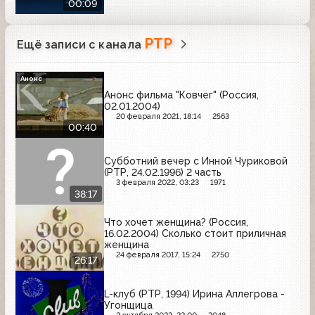
00:09
РТР
Ещё записи с канала
Анонс
Анонс фильма "Ковчег" (Россия,
02.01.2004)
20 февраля 2021, 18:14
2563
00:40
Субботний вечер с Инной Чуриковой
(РТР, 24.02.1996) 2 часть
3 февраля 2022, 03:23
1971
38:17
Что хочет женщина? (Россия,
16.02.2004) Сколько стоит приличная
женщина
24 февраля 2017, 15:24
2750
26:17
L-клуб (РТР, 1994) Ирина Аллегрова -
Угонщица