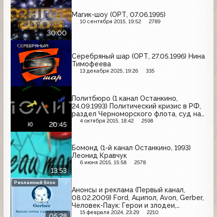
Магик-шоу (ОРТ, 07.06.1995)
10 сентября 2015, 19:52
2789
30:00
Серебряный шар (ОРТ, 27.05.1996) Нина
Тимофеева
13 декабря 2025, 19:26
335
Политбюро (1 канал Останкино,
24.09.1993) Политический кризис в РФ,
раздел Черноморского флота, суд над
Гос. комитетом по ЧП; Г. Явлинский
4 октября 2015, 18:42
2598
20:45
Бомонд (1-й канал Останкино, 1993)
Леонид Кравчук
6 июня 2015, 15:58
2578
13:53
Рекламный блок
Анонсы и реклама (Первый канал,
08.02.2009) Ford, Аципол, Avon, Gerber,
Человек-Паук: Герои и злодеи,
Бархатные ручки, Doctor Diesel,
15 февраля 2024, 23:29
2210
05:28