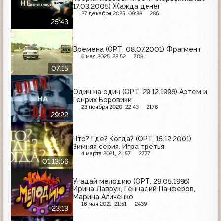
17.03.2005) Жажда денег
27 декабря 2025, 09:38
286
25:43
Времена (ОРТ, 08.07.2001) Фрагмент
6 мая 2025, 22:52
708
07:15
Один на один (ОРТ, 29.12.1996) Артем и
Генрих Боровики
23 ноября 2020, 22:43
2176
29:22
Что? Где? Когда? (ОРТ, 15.12.2001)
Зимняя серия. Игра третья
4 марта 2021, 21:57
2777
01:13:56
Угадай мелодию (ОРТ, 29.05.1996)
Ирина Лаврук, Геннадий Панферов,
Марина Аличенко
16 мая 2021, 21:51
2439
23:13