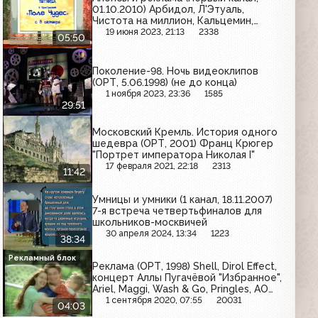
01.10.2010) Арбидол, Л'Этуаль,
Чистота на миллион, Кальцемин,
Техносила, Gillette, Компливит, Love
19 июня 2023, 21:13
2338
05:50
Cyprus, Седьмой континент, Три кита,
Ростик'с KFC, Cirque Du Soleil, Vegas
Поколение-98. Ночь видеоклипов
(ОРТ, 5.06.1998) (не до конца)
1 ноября 2023, 23:36
1585
29:51
Московский Кремль. История одного
шедевра (ОРТ, 2001) Франц Крюгер
"Портрет императора Николая I"
17 февраля 2021, 22:18
2313
11:42
Умницы и умники (1 канал, 18.11.2007)
7-я встреча четвертьфиналов для
школьников-москвичей
30 апреля 2024, 13:34
1223
38:34
Рекламный блок
Реклама (ОРТ, 1998) Shell, Dirol Effect,
концерт Аллы Пугачёвой "Избранное",
Ariel, Maggi, Wash & Go, Pringles, АО
"Труд", Wrigley’s, Lenor
1 сентября 2020, 07:55
20031
04:03