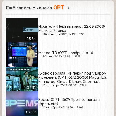
ОРТ
Ещё записи с канала
Искатели (Первый канал, 22.09.2003)
Могила Рюрика
18 сентября 2025, 14:29
398
25:34
Метео-ТВ (ОРТ, ноябрь 2000)
30 июля 2020, 22:58
3223
Рекламный блок
Анонс сериала "Империя под ударом"
и реклама (ОРТ, 01.11.2000) Maggi, LG,
Клинское, Omsa, Dilmah, Снежная
королева, Milagro, Степан Разин,
11 сентября 2023, 00:58
1325
04:41
Ламизил, Комбикорм на дому,
Цейлонский чай, Nescafe, Ray Charles в
Кремле
Время (ОРТ, 1997) Прогноз погоды
(фрагмент)
12 октября 2015, 19:56
2968
00:12