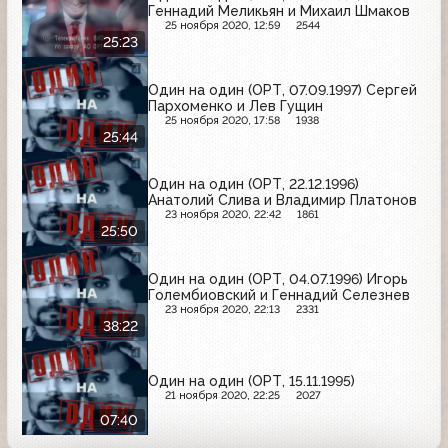
Геннадий Меликьян и Михаил Шмаков
25 ноября 2020, 12:59
2544
25:23
Один на один (ОРТ, 07.09.1997) Сергей
Пархоменко и Лев Гущин
25 ноября 2020, 17:58
1938
25:44
Один на один (ОРТ, 22.12.1996)
Анатолий Слива и Владимир Платонов
23 ноября 2020, 22:42
1861
25:50
Один на один (ОРТ, 04.07.1996) Игорь
Голембиовский и Геннадий Селезнев
23 ноября 2020, 22:13
2331
38:22
Один на один (ОРТ, 15.11.1995)
21 ноября 2020, 22:25
2027
07:40