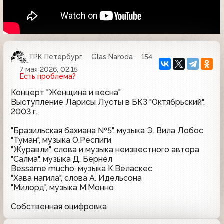
ТРК Петербург
Glas Naroda
154
7 мая 2026, 02:15
Есть проблема?
Концерт "Женщина и весна"
Выступление Ларисы Лусты в БКЗ "Октябрьский",
2003 г.
"Бразильская бахиана №5", музыка Э. Вила Лобос
"Туман", музыка О.Респиги
"Журавли", слова и музыка неизвестного автора
"Салма", музыка Д. Бернел
Bessame mucho, музыка К.Веласкес
"Хава нагила", слова А. Идельсона
"Милорд", музыка М.Монно
Собственная оцифровка