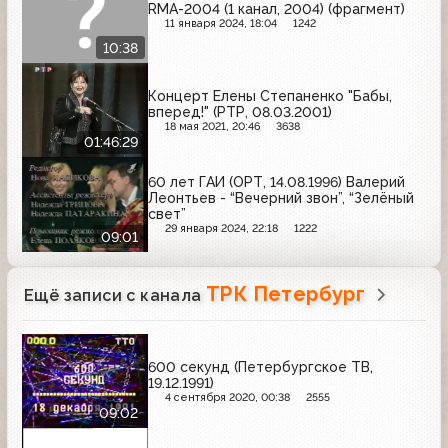
RMA-2004 (1 канал, 2004) (фрагмент)
11 января 2024, 18:04
1242
10:38
Концерт Елены Степаненко "Бабы,
вперед!" (РТР, 08.03.2001)
18 мая 2021, 20:46
3638
01:46:29
60 лет ГАИ (ОРТ, 14.08.1996) Валерий
Леонтьев - “Вечерний звон”, “Зелёный
свет”
29 января 2024, 22:18
1222
09:01
ТРК Петербург
Ещё записи с канала
600 секунд (Петербургское ТВ,
19.12.1991)
4 сентября 2020, 00:38
2555
09:02