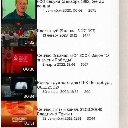
600 секунд (декабрь 1992) (не до
конца)
4 сентября 2020, 00:08
2671
Блеф-клуб (5 канал, 5.07.1997)
13 января 2023, 16:12
1477
14:32
Сейчас (5 канал, 6.04.2007) Закон "О
знамени Победы"
8 марта 2022, 18:44
1967
00:36
Вечер трудного дня (ТРК Петербург,
08.11.2002)
30 января 2026, 16:55
269
30:34
Сейчас (Пятый канал, 31.03.2008)
Владимир Тригин
23 сентября 2015, 11:51
3044
02:51