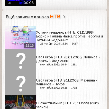
00:06
НТВ
Ещё записи с канала
Устами младенца (НТВ, 01.11.1998)
Борис и Галина Чайка против Георгия и
Татьяны Бодриных
28 ноября 2015, 15:50
3067
22:16
Своя игра (НТВ, 28.01.2006) Левяков -
Деркач - Федюнин
8 октября 2022, 16:44
1881
Своя игра (НТВ, 9.11.2003) Махнина -
Хашимов - Пухов
8 октября 2022, 16:28
1792
О, счастливчик! (НТВ, 25.11.1999) (сокр.
запись)