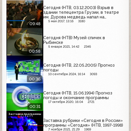
Сегодня (НТВ, 03.12.2003) Взрыв в
здании телецентра Грузии, в театре
им. Дурова медведь напал на
сотрудника, всемирный день инвалида
5 мая 2017, 13:16
3180
09:48
(фрагмент)
Сегодня (НТВ) Музей спичек в
Рыбинске
5 января 2021, 14:42
2345
00:58
Сегодня (НТВ, 22.05.2005) Прогноз
погоды
10 сентября 2024, 16:14
3093
00:36
Сегодня (НТВ, 15.06.1994) Прогноз
погоды и окончание программы
17 октября 2020, 16:04
2721
00:31
Заставка программы
Заставка рубрики «Сегодня в России»
программы «Сегодня» (НТВ, 1997-1998)
7 ноября 2021, 21:29
1969