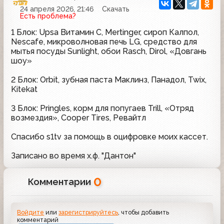
24 апреля 2026, 21:46
Скачать
Есть проблема?
1 Блок: Upsa Витамин C, Mertinger, сироп Калпол,
Nescafe, микроволновая печь LG, средство для
мытья посуды Sunlight, обои Rasch, Dirol, «Довгань
шоу»
2 Блок: Orbit, зубная паста Маклинз, Панадол, Twix,
Kitekat
3 Блок: Pringles, корм для попугаев Trill, «Отряд
возмездия», Cooper Tires, Ревайтл
Спасибо s1tv за помощь в оцифровке моих кассет.
Записано во время х.ф. "Дантон"
0
Комментарии
Войдите
или
зарегистрируйтесь
, чтобы добавить
комментарий