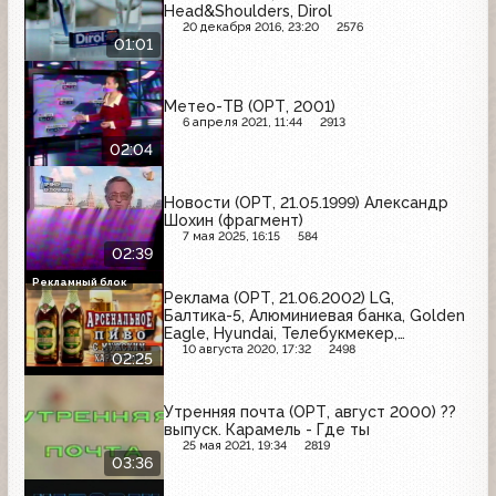
Head&Shoulders, Dirol
20 декабря 2016, 23:20
2576
01:01
Метео-ТВ (ОРТ, 2001)
6 апреля 2021, 11:44
2913
02:04
Новости (ОРТ, 21.05.1999) Александр
Шохин (фрагмент)
7 мая 2025, 16:15
584
02:39
Рекламный блок
Реклама (ОРТ, 21.06.2002) LG,
Балтика-5, Алюминиевая банка, Golden
Eagle, Hyundai, Телебукмекер,
Арсенальное
10 августа 2020, 17:32
2498
02:25
Утренняя почта (ОРТ, август 2000) ??
выпуск. Карамель - Где ты
25 мая 2021, 19:34
2819
03:36