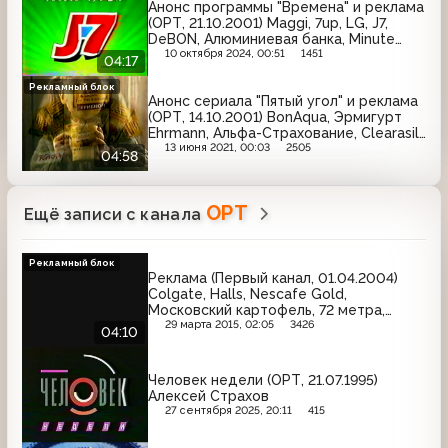
Анонс программы "Времена" и реклама
(ОРТ, 21.10.2001) Maggi, 7up, LG, J7,
DeBON, Алюминиевая банка, Minute
Maid
10 октября 2024, 00:51
1451
04:17
Рекламный блок
Анонс сериала "Пятый угол" и реклама
(ОРТ, 14.10.2001) BonAqua, Эрмигурт
Ehrmann, Альфа-Страхование, Clearasil,
Gee Jay, Bounty, Reach, L'Oreal, Coldrex,
13 июня 2021, 00:03
2505
04:58
Милая Мила, Knorr
ОРТ
Ещё записи с канала
Рекламный блок
Реклама (Первый канал, 01.04.2004)
Colgate, Halls, Nescafe Gold,
Московский картофель, 72 метра,
МегаФон, Nestle, Tropicana
29 марта 2015, 02:05
3426
04:10
Человек недели (ОРТ, 21.07.1995)
Алексей Страхов
27 сентября 2025, 20:11
415