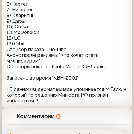
6) Гастал
7) Низорал
8) Кларитин
9) Дарья
10) Omsa
11) McDonald's
12) LG
13) Orbit
Спонсор показа - Но-шпа
Анонс после рекламы "Кто хочет стать
миллионером"
Спонсоры показа - Fanta, Vision, Комбеллга
Записано во время "КВН-2001"
! В данном видеоматериале упоминается М.Галкин,
который по решению Минюста РФ признан
иноагентом !!!
0
Комментарии