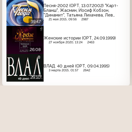
Песня-2002 (ОРТ, 13.07.2002) "Карт-
Бланш", Жасмин, Иосиф Кобзон,
"Динамит", Татьяна Лихачева, Лев
Лещенко, Диана Гурцкая, "Любэ"
21 мая 2015, 09:56
2987
39:47
Женские истории (ОРТ, 24.09.1999)
27 ноября 2020, 13:24
2463
26:08
ВЛАД. 40 дней (ОРТ, 09.04.1995)
3 марта 2015, 01:57
2642
29:10
О проекте
Команда сайта
Помочь сайту
Правила
Обратная связь
Пользователи
Топ пользователей