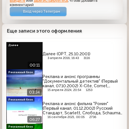
Войдите
или
зарегистрируйтесь
, чтобы добавить
комментарий
Вход через Телеграм
Еще записи этого оформления
Далее
Далее (ОРТ, 25.10.2001)
3 апреля 2016, 16:43
3116
00:11
Рекламный блок
Реклама и анонс программы
"Документальный детектив" (Первый
канал, 07.10.2002) X-Cite, Comet,
Coldrex, Tide, Билайн GSM, Milagro,
15 апреля 2024, 20:54
1253
03:34
Pantene Pro-V, Lay's
Рекламный блок
Реклама и анонс фильма "Ронин"
(Первый канал, 01.12.2002) Русский
Стандарт, Scarlett, Слобода, Schauma,
Wella, Чемпион, Весёлый молочник,
16 сентября 2021, 00:05
2736
06:27
Инолтра, Intel, J7, Pril, Hi-Fi, Knorr
Рекламный блок