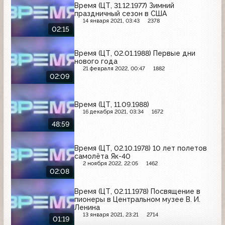
Время (ЦТ, 31.12.1977) Зимний
праздничный сезон в США
14 января 2021, 03:43
2378
02:15
Время (ЦТ, 02.01.1988) Первые дни
нового года
21 февраля 2022, 00:47
1882
02:09
Время (ЦТ, 11.09.1988)
16 декабря 2021, 03:34
1672
48:59
Время (ЦТ, 02.10.1978) 10 лет полетов
самолёта Як-40
2 ноября 2022, 22:05
1462
02:08
Время (ЦТ, 02.11.1978) Посвящение в
пионеры в Центральном музее В. И.
Ленина
13 января 2021, 23:21
2714
01:19