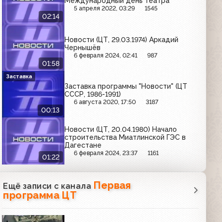
Международный день театра
5 апреля 2022, 03:29
1545
02:14
Новости (ЦТ, 29.03.1974) Аркадий
Чернышёв
6 февраля 2024, 02:41
987
01:58
Заставка
Заставка программы "Новости" (ЦТ
СССР, 1986-1991)
6 августа 2020, 17:50
3187
00:13
Новости (ЦТ, 20.04.1980) Начало
строительства Миатлинской ГЭС в
Дагестане
6 февраля 2024, 23:37
1161
01:22
Первая
Ещё записи с канала
программа ЦТ