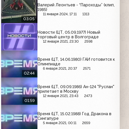
Валерий Леонтьев - “Пароходы” (клип,
1985)
11 января 2024, 17:11
1313
03:05
Новости (ЦТ, 05.09.1977) Новый
торговый центр в Волгограде
12 января 2021, 23:30
2598
Время (ЦТ, 14.06.1980) ГАИ готовится к
Олимпиаде
6 января 2021, 20:37
2571
02:44
Время (ЦТ, 09.09.1986) Ан-124 "Руслан"
прилетает в Москву
12 января 2021, 23:43
2473
01:59
Время (ЦТ, 15.02.1988) Год Дракона в
Сингапуре
5 января 2021, 00:11
2659