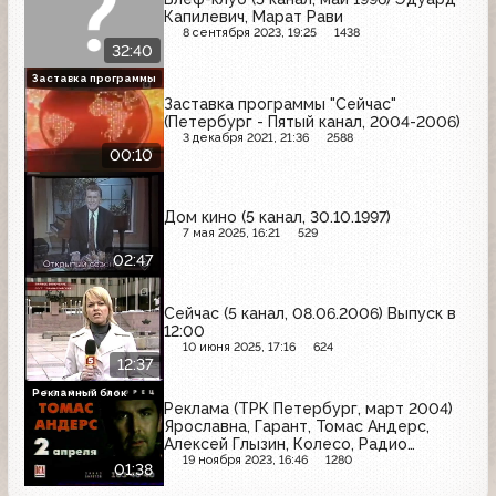
Капилевич, Марат Рави
8 сентября 2023, 19:25
1438
32:40
Заставка программы
Заставка программы "Сейчас"
(Петербург - Пятый канал, 2004-2006)
3 декабря 2021, 21:36
2588
00:10
Дом кино (5 канал, 30.10.1997)
7 мая 2025, 16:21
529
02:47
Сейчас (5 канал, 08.06.2006) Выпуск в
12:00
10 июня 2025, 17:16
624
12:37
Рекламный блок
Реклама (ТРК Петербург, март 2004)
Ярославна, Гарант, Томас Андерс,
Алексей Глызин, Колесо, Радио
Балтика,
19 ноября 2023, 16:46
1280
01:38