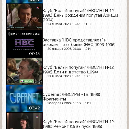
Клуб "Белый попугай" (НВС/НТН-12,
1996) День рождения попугая Аркаши
(1994)
13 января 2023, 16:37
1118
Рекламная заставка
Заставка "НВС представляет" и
рекламные отбивки (НВС, 1993-1996)
30 января 2026, 21:00
244
00:15
Клуб "Белый попугай" (НВС/НТН-12,
1996) Дети и детство (1994)
13 января 2023, 16:37
1361
Cybernet (НВС/РЕГ-ТВ, 1996)
Фрагменты
12 апреля 2024, 16:10
1111
03:42
Клуб "Белый попугай" (НВС/НТН-12,
1996) Ремонт (15 выпуск, 1995)