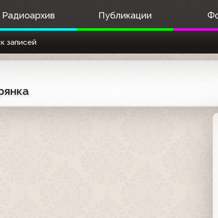
Радиоархив
Публикации
Ф
к записей
рянка