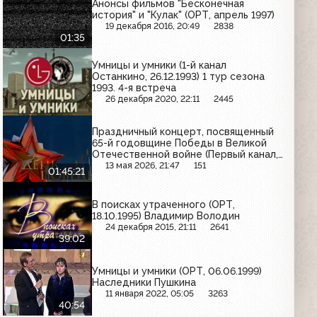
Анонсы фильмов "Бесконечная
история" и "Кулак" (ОРТ, апрель 1997)
19 декабря 2016, 20:49
2838
01:35
Умницы и умники (1-й канал
Останкино, 26.12.1993) 1 тур сезона
1993. 4-я встреча
26 декабря 2020, 22:11
2445
Праздничный концерт, посвященный
65-й годовщине Победы в Великой
Отечественной войне (Первый канал,
09.05.2010)
13 мая 2026, 21:47
151
01:45:21
В поисках утраченного (ОРТ,
18.10.1995) Владимир Володин
24 декабря 2015, 21:11
2641
39:02
Умницы и умники (ОРТ, 06.06.1999)
Наследники Пушкина
11 января 2022, 05:05
3263
40:54