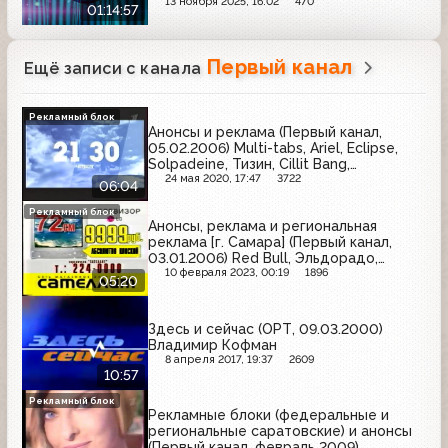
13 ноября 2025, 16:02
470
01:14:57
Первый канал
Ещё записи с канала
Рекламный блок
Анонсы и реклама (Первый канал,
05.02.2006) Multi-tabs, Ariel, Eclipse,
Solpadeine, Тизин, Cillit Bang,
Иммунорм, Добрый, Газпром, Libero,
24 мая 2020, 17:47
3722
06:04
Taft, Сана-Сол, Бизнес Меню,
Maybelline, Олейна
Рекламный блок
Анонсы, реклама и региональная
реклама [г. Самара] (Первый канал,
03.01.2006) Red Bull, Эльдорадо,
Velkopopovicky Kozel, Ahmad Tea,
10 февраля 2023, 00:19
1896
05:20
Ременс, Schwarzkopf & Henkel,
Ambassador, Росно
Здесь и сейчас (ОРТ, 09.03.2000)
Владимир Кофман
8 апреля 2017, 19:37
2609
10:57
Рекламный блок
Рекламные блоки (федеральные и
региональные саратовские) и анонсы
(Первый канал, февраль 2009)