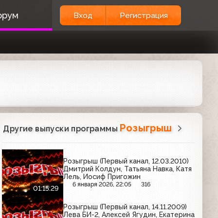
орум
Вход
Регистрация
Розыгрыш
Другие выпуски программы
Розыгрыш (Первый канал, 12.03.2010)
Дмитрий Колдун, Татьяна Навка, Катя
Лель, Иосиф Пригожин
6 января 2026, 22:05
316
01:15:29
Розыгрыш (Первый канал, 14.11.2009)
Лева БИ-2, Алексей Ягудин, Екатерина