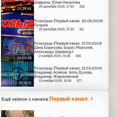
Шаврина, Юлия Началова
25 декабря 2025, 17:53
332
01:24:48
Розыгрыш (Первый канал, 30.08.2009)
Лучшее
25 декабря 2025, 17:52
311
49:56
Розыгрыш (Первый канал, 27.09.2003)
Дана Борисова, Борис Моисеев,
Александр Ширвиндт
2 ноября 2025, 01:28
455
01:07:49
Розыгрыш (Первый канал, 13.03.2004)
Владимир Асимов, Алла Духова,
Владимир Жириновский
13 ноября 2025, 15:56
377
01:15:11
Первый канал
Ещё записи с канала