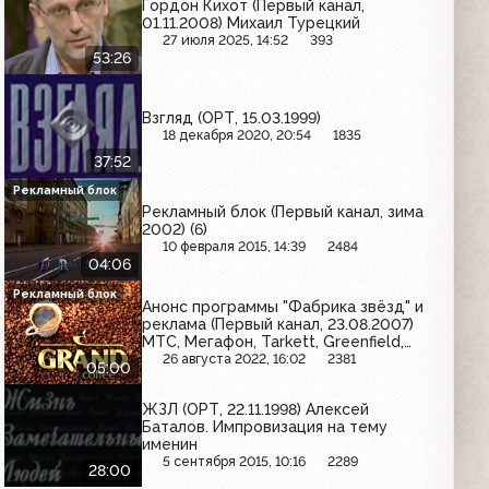
Гордон Кихот (Первый канал,
01.11.2008) Михаил Турецкий
27 июля 2025, 14:52
393
53:26
Взгляд (ОРТ, 15.03.1999)
18 декабря 2020, 20:54
1835
37:52
Рекламный блок
Рекламный блок (Первый канал, зима
2002) (6)
10 февраля 2015, 14:39
2484
04:06
Рекламный блок
Анонс программы "Фабрика звёзд" и
реклама (Первый канал, 23.08.2007)
МТС, Мегафон, Tarkett, Greenfield,
Эльдорадо, Grand, Милора, Oriflame,
26 августа 2022, 16:02
2381
05:00
Миф, Эспумизан, Махеевъ, Золотая
картошка, Момент
ЖЗЛ (ОРТ, 22.11.1998) Алексей
Баталов. Импровизация на тему
именин
5 сентября 2015, 10:16
2289
28:00