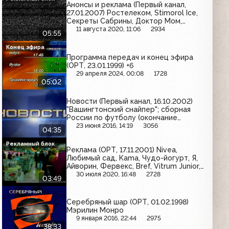
Анонсы и реклама (Первый канал,
27.01.2007) Ростелеком, Stimorol Ice,
Секреты Сабрины, Доктор Мом,
Прелесть, Blend-a-med, Русское море
11 августа 2020, 11:06
2934
05:55
Конец эфира
Программа передач и конец эфира
(ОРТ, 23.01.1999) +6
29 апреля 2024, 00:08
1728
05:02
Новости (Первый канал, 16.10.2002)
"Вашингтонский снайпер"; сборная
России по футболу (окончание
выпуска)
23 июня 2016, 14:19
3056
04:35
Рекламный блок
Реклама (ОРТ, 17.11.2001) Nivea,
Любимый сад, Kama, Чудо-йогурт, Я,
Айворин, Фервекс, Bref, Vitrum Junior,
L'Oreal, Патра, Витамины Лайнуса
30 июля 2020, 16:48
2728
03:49
Полинга, Strepsils, Londacolor
Серебряный шар (ОРТ, 01.02.1998)
Мэрилин Монро
9 января 2016, 22:44
2975
38:33