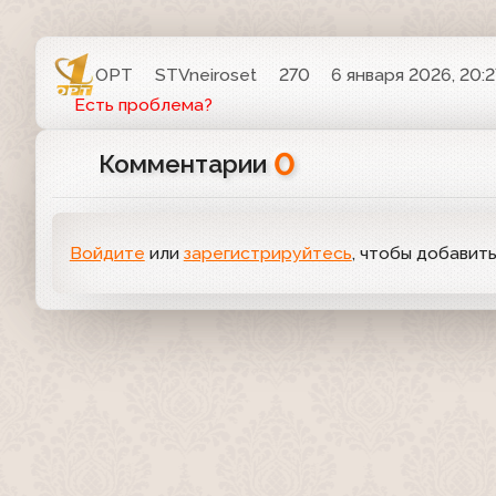
ОРТ
STVneiroset
270
6 января 2026, 20:2
Есть проблема?
0
Комментарии
Войдите
или
зарегистрируйтесь
, чтобы добавит