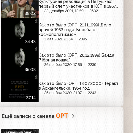
Культурная революция в Петушках:
первый слет участников в КСП в 1967
году
22 декабря 2021, 12:59
2602
38:02
Как это было (ОРТ, 21.11.1999) Дело
врачей 1953 года. Борьба с
космополитизмом
1 мая 2021, 21:54
2395
34:43
Как это было (ОРТ, 26.12.1999) Банда
"Чёрная кошка"
26 ноября 2020, 17:59
2239
35:08
Как это было (ОРТ, 18.07.2000) Теракт
в Архангельске. 1954 год
26 ноября 2020, 21:37
2243
37:14
ОРТ
Ещё записи с канала
Рекламный блок