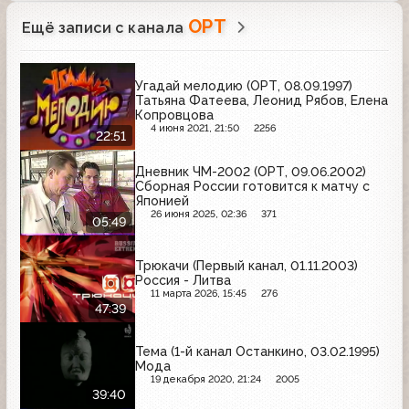
ОРТ
Ещё записи с канала
Угадай мелодию (ОРТ, 08.09.1997)
Татьяна Фатеева, Леонид Рябов, Елена
Копровцова
4 июня 2021, 21:50
2256
22:51
Дневник ЧМ-2002 (ОРТ, 09.06.2002)
Сборная России готовится к матчу с
Японией
26 июня 2025, 02:36
371
05:49
Трюкачи (Первый канал, 01.11.2003)
Россия - Литва
11 марта 2026, 15:45
276
47:39
Тема (1-й канал Останкино, 03.02.1995)
Мода
19 декабря 2020, 21:24
2005
39:40