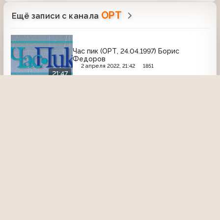
ОРТ
Ещё записи с канала
Час пик (ОРТ, 24.04.1997) Борис
Федоров
2 апреля 2022, 21:42
1851
21:47
Анонс
Анонс программы "Цирк со звёздами"
(Первый канал, 24.03.2007)
18 июня 2024, 22:25
2010
00:51
Слабое звено (1 канал, 29.01.2005)
7 мая 2025, 17:04
573
38:59
Жди меня (Первый канал, 05.01.2004)
8 декабря 2022, 18:39
1458
44:05