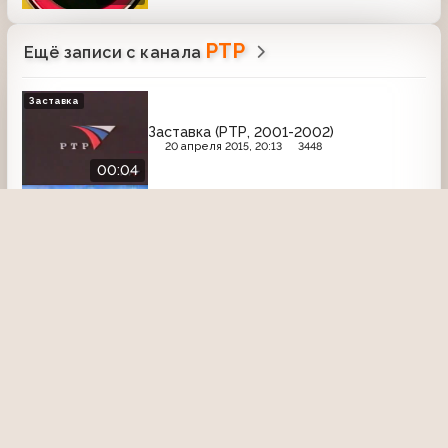
РТР
Ещё записи с канала
Заставка
Заставка (РТР, 2001-2002)
20 апреля 2015, 20:13
3448
00:04
Сто к одному (Россия, 03.02.2007)
«Собака на сене» — «Дядя Ваня»
26 сентября 2020, 22:36
3156
У Ксюши (РТР, 27.10.1996) Татьяна
Буланова (фрагмент)
30 июля 2020, 16:48
2746
08:38
Вокруг света (Россия, 1.12.2002)
Корейские буддистские храмы
27 января 2025, 22:19
569