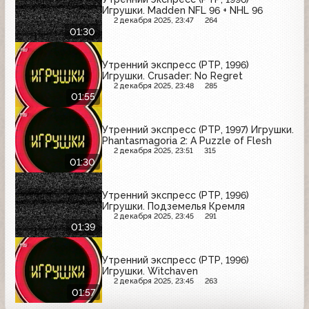
Игрушки. Madden NFL 96 + NHL 96
2 декабря 2025, 23:47
264
01:30
Утренний экспресс (РТР, 1996)
Игрушки. Crusader: No Regret
2 декабря 2025, 23:48
285
01:55
Утренний экспресс (РТР, 1997) Игрушки.
Phantasmagoria 2: A Puzzle of Flesh
2 декабря 2025, 23:51
315
01:30
Утренний экспресс (РТР, 1996)
Игрушки. Подземелья Кремля
2 декабря 2025, 23:45
291
01:39
Утренний экспресс (РТР, 1996)
Игрушки. Witchaven
2 декабря 2025, 23:45
263
01:57