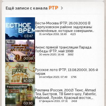
РТР
Ещё записи с канала
Вести-Москва (РТР, 26.09.2001) В
Серпуховском районе задержаны
заключённые, которые совершили
побег из Бутырского СИЗО;
31 октября 2016, 18:49
4123
03:47
перестрелка в общежитии, где
проживают выходцы из Китая; пробка
Анонс
на МКАДе
Анонс прямой трансляции Парада
Победы (РТР, май 1998)
30 июля 2020, 16:48
3692
00:38
Русское лото (РТР, 13.08.2000), 305-й
тираж
14 октября 2023, 07:49
1795
40:07
Рекламный блок
Реклама (Россия, 2002) Тюнс, Ahmad
Tea, Быстров, ТВ Бинго-шоу, Faberlic,
Майский, Лукойл, Красный восток,
Терафлю
17 февраля 2015, 07:31
2418
03:30