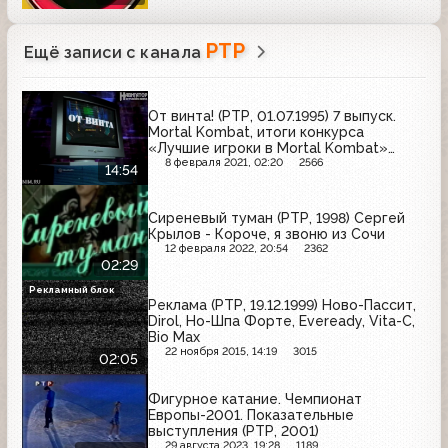
РТР
Ещё записи с канала
От винта! (РТР, 01.07.1995) 7 выпуск.
Mortal Kombat, итоги конкурса
«Лучшие игроки в Mortal Kombat»
письмо с флота, BioForge
8 февраля 2021, 02:20
2566
14:54
Сиреневый туман (РТР, 1998) Сергей
Крылов - Короче, я звоню из Сочи
12 февраля 2022, 20:54
2362
02:29
Рекламный блок
Реклама (РТР, 19.12.1999) Ново-Пассит,
Dirol, Но-Шпа Форте, Eveready, Vita-C,
Bio Max
22 ноября 2015, 14:19
3015
02:05
Фигурное катание. Чемпионат
Европы-2001. Показательные
выступления (РТР, 2001)
29 августа 2023, 19:28
1189