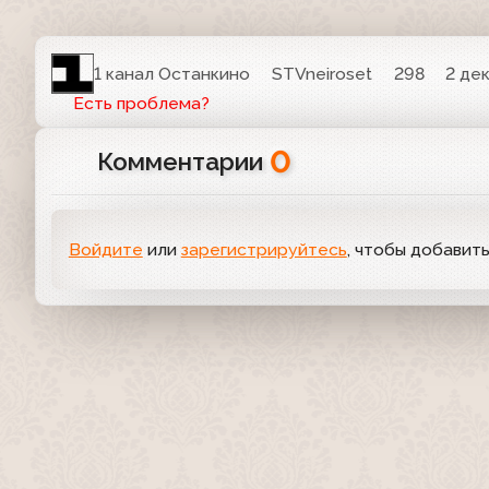
1 канал Останкино
STVneiroset
298
2 де
Есть проблема?
0
Комментарии
Войдите
или
зарегистрируйтесь
, чтобы добавит