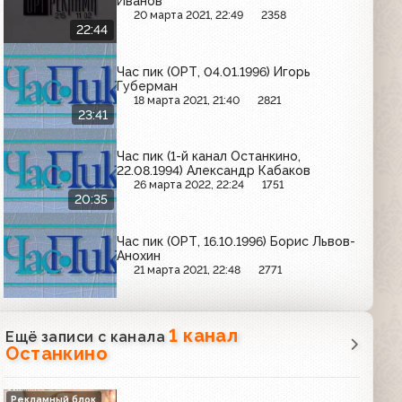
Иванов
20 марта 2021, 22:49
2358
22:44
Час пик (ОРТ, 04.01.1996) Игорь
Губерман
18 марта 2021, 21:40
2821
23:41
Час пик (1-й канал Останкино,
22.08.1994) Александр Кабаков
26 марта 2022, 22:24
1751
20:35
Час пик (ОРТ, 16.10.1996) Борис Львов-
Анохин
21 марта 2021, 22:48
2771
1 канал
Ещё записи с канала
Останкино
Рекламный блок