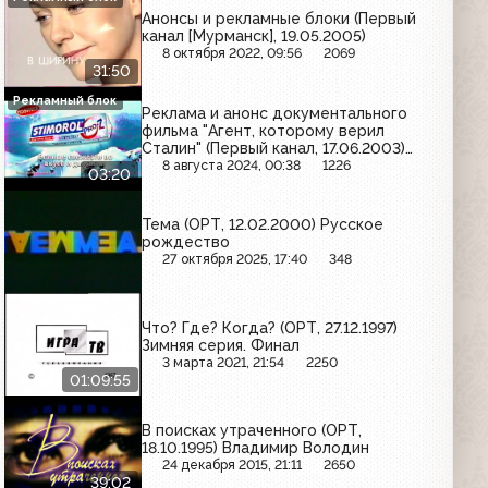
Анонсы и рекламные блоки (Первый
канал [Мурманск], 19.05.2005)
8 октября 2022, 09:56
2069
31:50
Рекламный блок
Реклама и анонс документального
фильма "Агент, которому верил
Сталин" (Первый канал, 17.06.2003)
Koya, Stimorol, Pepsi, Panasonic,
8 августа 2024, 00:38
1226
03:20
Samsung, Carlsberg, Ярославские
краски, Estrella
Тема (ОРТ, 12.02.2000) Русское
рождество
27 октября 2025, 17:40
348
Что? Где? Когда? (ОРТ, 27.12.1997)
Зимняя серия. Финал
3 марта 2021, 21:54
2250
01:09:55
В поисках утраченного (ОРТ,
18.10.1995) Владимир Володин
24 декабря 2015, 21:11
2650
39:02