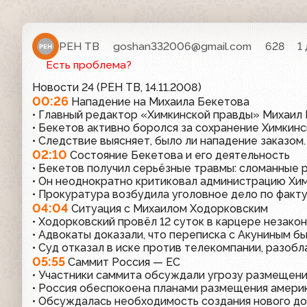
РЕН ТВ
goshan332006@gmail.com
628
1
Есть проблема?
Новости 24 (РЕН ТВ, 14.11.2008)
00:26
Нападение на Михаила Бекетова
• Главный редактор «Химкинской правды» Михаил 
• Бекетов активно боролся за сохранение Химкинс
• Следствие выясняет, было ли нападение заказом.
02:10
Состояние Бекетова и его деятельность
• Бекетов получил серьёзные травмы: сломанные р
• Он неоднократно критиковал администрацию Хим
• Прокуратура возбудила уголовное дело по факту
04:04
Ситуация с Михаилом Ходорковским
• Ходорковский провёл 12 суток в карцере незакон
• Адвокаты доказали, что переписка с Акуниным бы
• Суд отказал в иске против телекомпании, разоб
05:55
Саммит Россия — ЕС
• Участники саммита обсуждали угрозу размещени
• Россия обеспокоена планами размещения америк
• Обсуждалась необходимость создания нового до