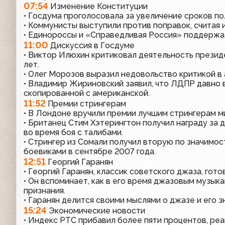
07:54
Изменение Конституции
• Госдума проголосовала за увеличение сроков п
• Коммунисты выступили против поправок, считая 
• Единороссы и «Справедливая Россия» поддержа
11:00
Дискуссия в Госдуме
• Виктор Илюхин критиковал деятельность презид
лет.
• Олег Морозов выразил недовольство критикой в 
• Владимир Жириновский заявил, что ЛДПР давно 
скопированной с американской.
11:52
Премии стрингерам
• В Лондоне вручили премии лучшим стрингерам м
• Британец Стим Хэтерингтон получил награду за
во время боя с талибами.
• Стрингер из Сомали получил вторую по значимос
боевиками в сентябре 2007 года.
12:51
Георгий Гаранян
• Георгий Гаранян, классик советского джаза, гот
• Он вспоминает, как в его время джазовым музы
признания.
• Гаранян делится своими мыслями о джазе и его з
15:24
Экономические новости
• Индекс РТС прибавил более пяти процентов, ре