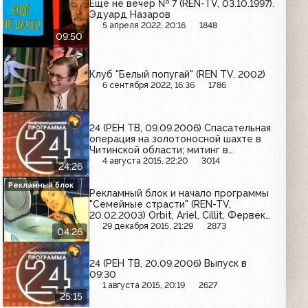
Ещё не вечер № 7 (REN-TV, 03.10.1997).
Эдуард Назаров
5 апреля 2022, 20:16
1848
09:50
Клуб "Белый попугай" (REN TV, 2002)
6 сентября 2022, 16:36
1786
24 (РЕН ТВ, 09.09.2006) Спасательная
операция на золотоносной шахте в
Читинской области; митинг в
Одинцовском районе Подмосковья
4 августа 2015, 22:20
3014
24:26
Рекламный блок
Рекламный блок и начало программы
"Семейные страсти" (REN-TV,
20.02.2003) Orbit, Ariel, Cillit, Фервекс,
Covergirl, FA, Blend-a-Med, Maggi
29 декабря 2015, 21:29
2873
04:26
24 (РЕН ТВ, 20.09.2006) Выпуск в
09:30
1 августа 2015, 20:19
2627
25:15