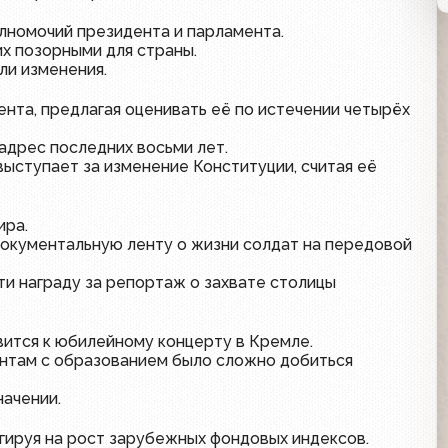
олномочий президента и парламента.
их позорными для страны.
ли изменения.
ента, предлагая оценивать её по истечении четырёх
адрес последних восьми лет.
выступает за изменение Конституции, считая её
ира.
 документальную ленту о жизни солдат на передовой
ти награду за репортаж о захвате столицы
овится к юбилейному концерту в Кремле.
кантам с образованием было сложно добиться
начении.
агируя на рост зарубежных фондовых индексов.