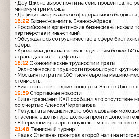
• Доу Джонс вырос почти на семь процентов, но р
минимум три месяца.
• Дефицит американского федерального бюджета 
16:22
Бизнес-саммит в Буэнос-Айресе
• Российские и аргентинские бизнесмены искали т
партнёрства и инвестиций.
• Обсуждалось сотрудничество в сфере биотехнол
сферы.
• Аргентина должна своим кредиторам более 140 м
страна далеко от дефолта.
18:12
Экономические трудности и траты
• Экономические трудности провоцируют крупные
• Москвич потратил 100 тысяч евро на машино-м
стоимость.
• Билеты на новогодние концерты Элтона Джона с
19:59
Спортивные новости
• Вице-президент КХЛ сообщил, что отсутствие 
со смертью Алексея Черепанова.
• Результаты медицинского обследования молодых
опасения, ещё пятеро должны пройти дополнитель
• В Германии вратарь с опухолью мозга включён в 
21:48
Теннисный турнир
• Радек Степанек проиграл второй матч на итогов