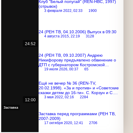
Клуб "Белый попугай" (REN-НВС, 1997)
(отрывок)
3 февраля 2022, 02:33
1900
24 (РЕН ТВ, 04.10.2006) Выпуск в 09:30
4 августа 2015, 22:19
3128
24:52
24 (РЕН ТВ, 09.10.2007) Андрею
Никифорову предъявлено обвинение о
ДТП с губернатором Костромской
области
19 июля 2026, 00:37
65
Ещё не вечер № 36 (REN-TV,
20.02.1998). «За и против» и «Советские
сказки детям до 16-ти». С. Корзун и С.
Михалков
3 мая 2022, 02:16
2284
12:00
Заставка
Заставка перед программами (РЕН ТВ,
2007-2009)
17 октября 2020, 12:41
2706