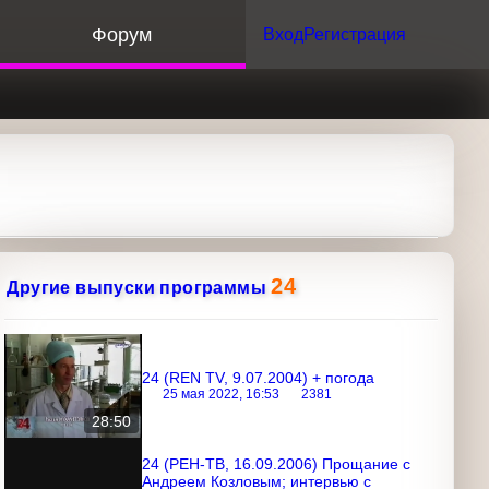
орум
Вход
Регистрация
24
Другие выпуски программы
24 (REN TV, 9.07.2004) + погода
25 мая 2022, 16:53
2381
28:50
24 (РЕН-ТВ, 16.09.2006) Прощание с
Андреем Козловым; интервью с