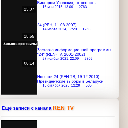
Виктором Успаских; готовность
Приднестровья к референдуму о
16 мая 2015, 13:09
2763
23:07
вхождении в состав России
24 (РЕН, 11.08.2007)
14 марта 2024, 17:20
1768
18:55
Заставка программы
Заставка информационной программы
"24" (REN-TV, 2001-2002)
27 ноября 2021, 22:09
2809
00:14
Новости 24 (РЕН ТВ, 19.12.2010)
Президентские выборы в Беларуси
15 октября 2025, 12:28
505
REN TV
Ещё записи с канала