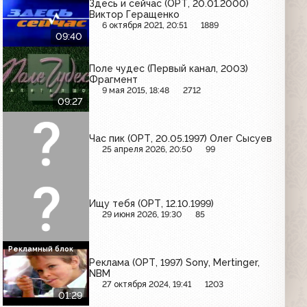
Здесь и сейчас (ОРТ, 20.01.2000)
Виктор Геращенко
6 октября 2021, 20:51
1889
09:40
Поле чудес (Первый канал, 2003)
Фрагмент
9 мая 2015, 18:48
2712
09:27
Час пик (ОРТ, 20.05.1997) Олег Сысуев
25 апреля 2026, 20:50
99
Ищу тебя (ОРТ, 12.10.1999)
29 июня 2026, 19:30
85
Рекламный блок
Реклама (ОРТ, 1997) Sony, Mertinger,
NBM
27 октября 2024, 19:41
1203
01:29