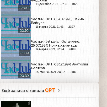
Федоров
18 декабря 2021, 22:35
1879
23:00
Час пик (ОРТ, 06.04.1995) Лайма
Вайкуле
16 марта 2021, 21:43
2327
20:10
Час пик (1-й канал Останкино,
25.07.1994) Ирина Хакамада
14 марта 2021, 22:24
2469
21:09
Час пик (ОРТ, 08.12.1997) Анатолий
Белясов
30 марта 2021, 20:27
2487
20:39
ОРТ
Ещё записи с канала