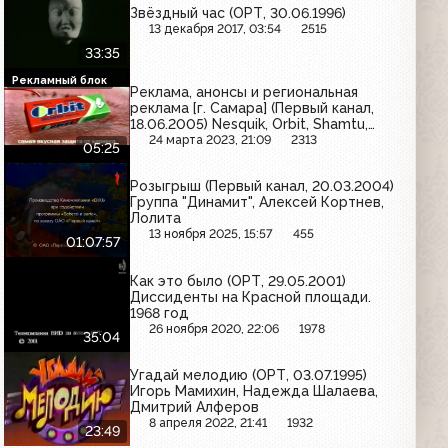
Звёздный час (ОРТ, 30.06.1996)
13 декабря 2017, 03:54
2515
33:35
Рекламный блок
Реклама, анонсы и региональная
реклама [г. Самара] (Первый канал,
18.06.2005) Nesquik, Orbit, Shamtu,
Maxwell House, Венза, Samsung, Veet,
24 марта 2023, 21:09
2313
05:25
AOS, Аэроволны, Nescafe, Раптор,
Цирк на воде, ДАК Клиника, Газбанк
Розыгрыш (Первый канал, 20.03.2004)
Группа "Динамит", Алексей Кортнев,
Лолита
13 ноября 2025, 15:57
455
01:07:57
Как это было (ОРТ, 29.05.2001)
Диссиденты на Красной площади.
1968 год
26 ноября 2020, 22:06
1978
35:04
Угадай мелодию (ОРТ, 03.07.1995)
Игорь Мамихин, Надежда Шалаева,
Дмитрий Алферов
8 апреля 2022, 21:41
1932
23:49