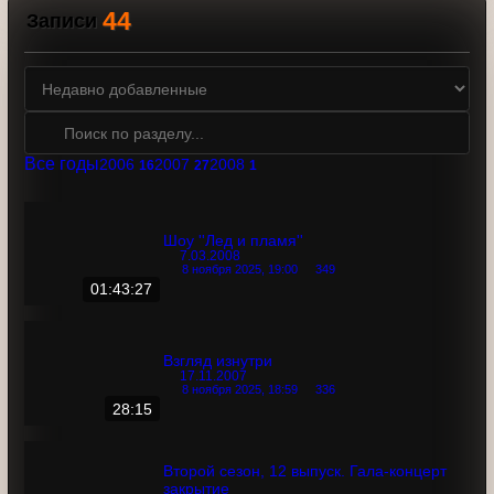
кинематографа, театра и тому подобное.
«Танцы на льду» шли в пакете к лицензии на «Танцы со
звездами».
44
Записи
Все годы
2006
2007
2008
16
27
1
Шоу ''Лед и пламя''
7.03.2008
8 ноября 2025, 19:00
349
01:43:27
Взгляд изнутри
17.11.2007
8 ноября 2025, 18:59
336