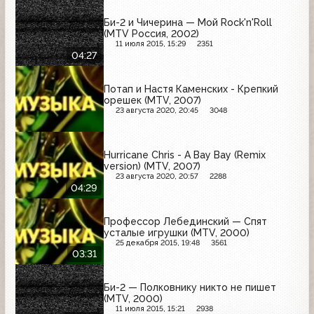
Би-2 и Чичерина — Мой Rock'n'Roll
(MTV Россия, 2002)
11 июля 2015, 15:29
2351
04:27
Потап и Настя Каменских - Крепкий
орешек (MTV, 2007)
23 августа 2020, 20:45
3048
Hurricane Chris - A Bay Bay (Remix
version) (MTV, 2007)
23 августа 2020, 20:57
2288
04:29
Профессор Лебединский — Спят
усталые игрушки (MTV, 2000)
25 декабря 2015, 19:48
3561
03:31
Би-2 — Полковнику никто не пишет
(MTV, 2000)
11 июля 2015, 15:21
2938