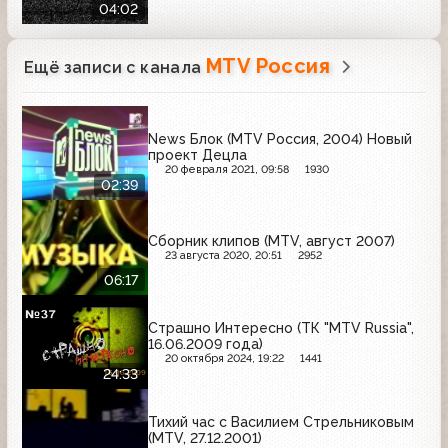
04:02
MTV Россия
Ещё записи с канала
News Блок (MTV Россия, 2004) Новый
проект Децла
20 февраля 2021, 09:58
1930
02:39
Сборник клипов (MTV, август 2007)
23 августа 2020, 20:51
2952
06:17
Страшно Интересно (ТК "MTV Russia",
16.06.2009 года)
20 октября 2024, 19:22
1441
24:33
Тихий час с Василием Стрельниковым
(MTV, 27.12.2001)