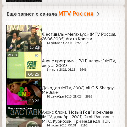
MTV Россия
Ещё записи с канала
Фестиваль «Мегахаус» (MTV Россия,
26.06.2005) Агата Кристи
13 февраля 2026, 22:55
231
15:23
Анонс
Анонс программы "V.I.P. каприз" (MTV,
август 2001)
8 марта 2021, 01:12
2548
00:25
Декодер (MTV, 2002) Ali G & Shaggy —
Me Julie
16 декабря 2016, 21:02
2525
03:26
Рекламный блок
Анонс блока "Новый Год" и реклама
(MTV, декабрь 2001) Dirol, Panasonic,
МТС, Куриозин, Три медведя, TDK
14 июля 2015, 00:01
2116