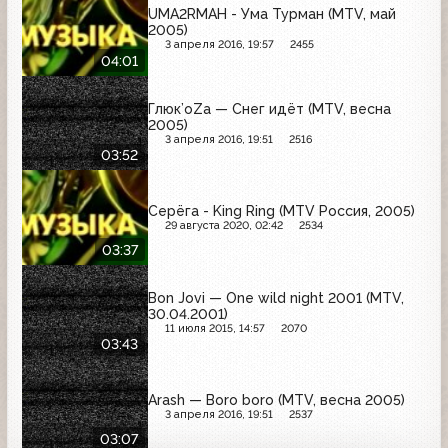
UMA2RMAH - Ума Турман (MTV, май
2005)
3 апреля 2016, 19:57
2455
04:01
Глюк’oZa — Снег идёт (MTV, весна
2005)
3 апреля 2016, 19:51
2516
03:52
Серёга - King Ring (MTV Россия, 2005)
29 августа 2020, 02:42
2534
03:37
Bon Jovi — One wild night 2001 (MTV,
30.04.2001)
11 июля 2015, 14:57
2070
03:43
Arash — Boro boro (MTV, весна 2005)
3 апреля 2016, 19:51
2537
03:07