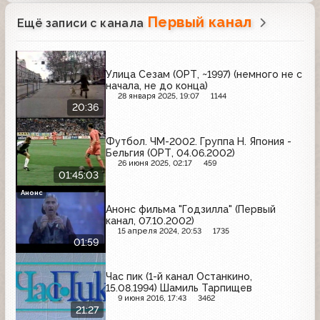
Первый канал
Ещё записи с канала
Улица Сезам (ОРТ, ~1997) (немного не с
начала, не до конца)
28 января 2025, 19:07
1144
20:36
Футбол. ЧМ-2002. Группа H. Япония -
Бельгия (ОРТ, 04.06.2002)
26 июня 2025, 02:17
459
01:45:03
Анонс
Анонс фильма "Годзилла" (Первый
канал, 07.10.2002)
15 апреля 2024, 20:53
1735
01:59
Час пик (1-й канал Останкино,
15.08.1994) Шамиль Тарпищев
9 июня 2016, 17:43
3462
21:27