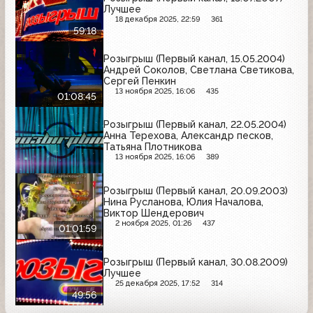
Лучшее
18 декабря 2025, 22:59
361
59:18
Розыгрыш (Первый канал, 15.05.2004)
Андрей Соколов, Светлана Светикова,
Сергей Пенкин
13 ноября 2025, 16:06
435
01:08:45
Розыгрыш (Первый канал, 22.05.2004)
Анна Терехова, Александр песков,
Татьяна Плотникова
13 ноября 2025, 16:06
389
Розыгрыш (Первый канал, 20.09.2003)
Нина Русланова, Юлия Началова,
Виктор Шендерович
2 ноября 2025, 01:26
437
01:01:59
Розыгрыш (Первый канал, 30.08.2009)
Лучшее
25 декабря 2025, 17:52
314
49:56