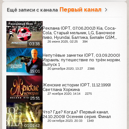
Первый канал
Ещё записи с канала
Рекламный блок
Реклама (ОРТ, 07.06.2002) Kia, Coca-
Cola, Старый мельник, LG, Баночное
пиво, Hyundai, Балтика, Билайн GSM,
MasterCard
26 июня 2025, 02:25
394
03:38
Непутёвые заметки (ОРТ, 03.09.2000)
Израиль: путешествие по трём морям.
Выпуск 1
20 декабря 2020, 13:27
2386
15:01
Женские истории (ОРТ, 11.12.1999)
Светлана Хоркина
27 ноября 2020, 14:14
2275
25:51
Что? Где? Когда? (Первый канал,
24.10.2009) Осенняя серия. Финал
20 октября 2023, 20:33
1349
01:01:42