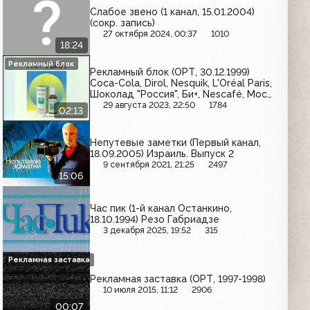
Слабое звено (1 канал, 15.01.2004)
(сокр. запись)
27 октября 2024, 00:37
1010
18:24
Рекламный блок
Рекламный блок (ОРТ, 30.12.1999)
Coca-Cola, Dirol, Nesquik, L'Oréal Paris,
Шоколад "Россия", Би+, Nescafé, Мост-
Банк, Афлубин
29 августа 2023, 22:50
1784
02:13
Непутевые заметки (Первый канал,
18.09.2005) Израиль. Выпуск 2
9 сентября 2021, 21:25
2497
15:06
Час пик (1-й канал Останкино,
18.10.1994) Резо Габриадзе
3 декабря 2025, 19:52
315
Рекламная заставка
Рекламная заставка (ОРТ, 1997-1998)
10 июля 2015, 11:12
2906
00:07