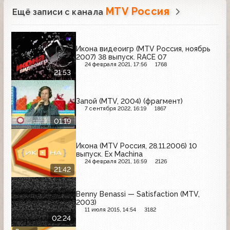
MTV Россия
Ещё записи с канала
Икона видеоигр (MTV Россия, ноябрь
2007) 38 выпуск. RACE 07
24 февраля 2021, 17:56
1768
21:53
Запой (MTV, 2004) (фрагмент)
7 сентября 2022, 16:19
1867
01:19
Икона (MTV Россия, 28.11.2006) 10
выпуск. Ex Machina
24 февраля 2021, 16:59
2126
21:42
Benny Benassi — Satisfaction (MTV,
2003)
11 июля 2015, 14:54
3182
02:24