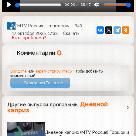
00:00
28:57
MTV Россия
murmeow
349
17 октября 2025, 17:33
Скачать
Есть проблема?
0
Комментарии
Войдите
или
зарегистрируйтесь
, чтобы добавить
комментарий
Вход через Телеграм
Дневной
Другие выпуски программы
каприз
Дневной каприз (MTV Россия) Горшок и