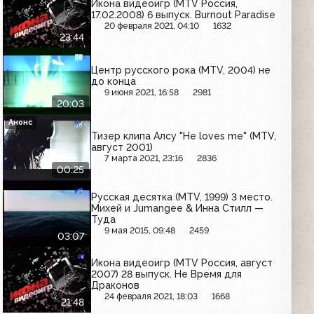
Икона видеоигр (MTV Россия,
17.02.2008) 6 выпуск. Burnout Paradise
20 февраля 2021, 04:10
1632
23:44
Центр русского рока (MTV, 2004) не
до конца
9 июня 2021, 16:58
2981
20:03
Анонс
Тизер клипа Алсу "He loves me" (MTV,
август 2001)
7 марта 2021, 23:16
2836
00:25
Русская десятка (MTV, 1999) 3 место.
Михей и Jumangee & Инна Стилл —
Туда
9 мая 2015, 09:48
2459
03:07
Икона видеоигр (MTV Россия, август
2007) 28 выпуск. Не Время для
Драконов
24 февраля 2021, 18:03
1668
21:48