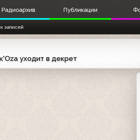
Радиоархив
Публикации
Ф
к записей
к'Oza уходит в декрет