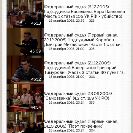
Федеральный судья (6.12.2005)
Подсудимая Васильева Вера Павловна
(Часть 1 статья 105 УК РФ - убийство)
15 октября 2025, 20:59
326
45:13
Федеральный судья (Первый канал,
22.12.2005) Подсудимый Коробов
Дмитрий Михайлович (Часть 1 статьи
166 УК РФ, часть 1 статьи 167 УК РФ)
15 октября 2025, 21:00
326
45:09
Федеральный судья (21.12.2005)
Подсудимый Валерьянов Григорий
Тимурович (Часть 3 статьи 30 пункт "з"
части 2 статьи 105 УК РФ)
15 октября 2025, 21:00
300
45:12
Федеральный судья (13.09.2005)
"Самозванка" (ч.3 ст. 159 УК РФ)
15 октября 2025, 20:24
336
44:54
Федеральный судья (Первый канал,
14.10.2005) "Поэт почвенник"
15 октября 2025, 20:34
304