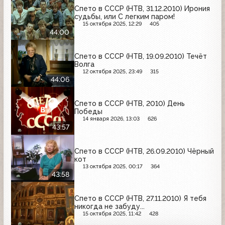
Спето в СССР (НТВ, 31.12.2010) Ирония
судьбы, или С легким паром!
15 октября 2025, 12:29
405
44:00
Спето в СССР (НТВ, 19.09.2010) Течёт
Волга
12 октября 2025, 23:49
315
44:06
Спето в СССР (НТВ, 2010) День
Победы
14 января 2026, 13:03
626
43:57
Спето в СССР (НТВ, 26.09.2010) Чёрный
кот
13 октября 2025, 00:17
364
43:58
Спето в СССР (НТВ, 27.11.2010) Я тебя
никогда не забуду...
15 октября 2025, 11:42
428