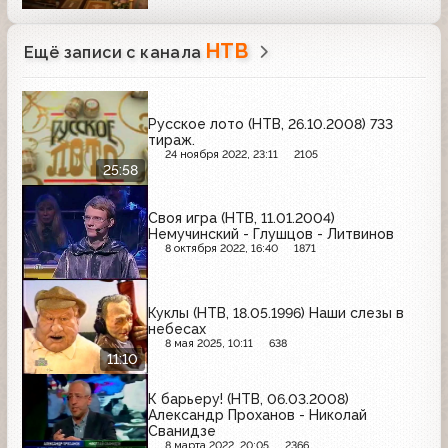
НТВ
Ещё записи с канала
Русское лото (НТВ, 26.10.2008) 733
тираж.
24 ноября 2022, 23:11
2105
25:58
Своя игра (НТВ, 11.01.2004)
Немучинский - Глушцов - Литвинов
8 октября 2022, 16:40
1871
Куклы (НТВ, 18.05.1996) Наши слезы в
небесах
8 мая 2025, 10:11
638
11:10
К барьеру! (НТВ, 06.03.2008)
Александр Проханов - Николай
Сванидзе
8 марта 2022, 20:05
2366