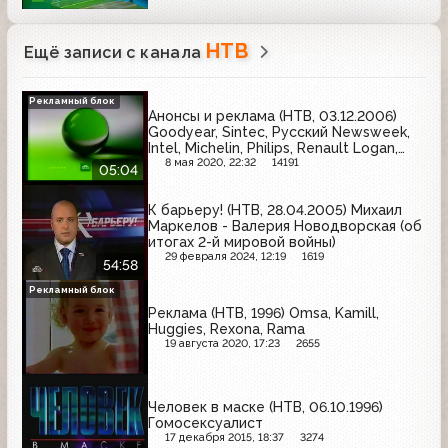
НТВ
Ещё записи с канала
Рекламный блок
Анонсы и реклама (НТВ, 03.12.2006)
Goodyear, Sintec, Русский Newsweek,
Intel, Michelin, Philips, Renault Logan,
R.T.H., Castrol
8 мая 2020, 22:32
14191
05:04
К барьеру! (НТВ, 28.04.2005) Михаил
Маркелов - Валерия Новодворская (об
итогах 2-й мировой войны)
29 февраля 2024, 12:19
1619
54:58
Рекламный блок
Реклама (НТВ, 1996) Omsa, Kamill,
Huggies, Rexona, Rama
19 августа 2020, 17:23
2655
Человек в маске (НТВ, 06.10.1996)
Гомосексуалист
17 декабря 2015, 18:37
3274