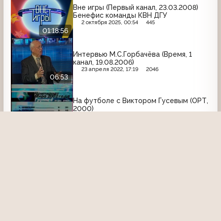
Вне игры (Первый канал, 23.03.2008)
Бенефис команды КВН ДГУ
2 октября 2025, 00:54
445
01:18:56
Интервью М.С.Горбачёва (Время, 1
канал, 19.08.2006)
23 апреля 2022, 17:19
2046
06:53
На футболе с Виктором Гусевым (ОРТ,
2000)
13 января 2023, 16:31
1700
31:47
Серебряный шар (Первый канал,
09.11.2002) Диктаторы. Ева Браун
27 декабря 2025, 20:31
322
Непутёвые заметки (ОРТ, 14.06.1998)
Скромное обаяние буржуазии
11 января 2024, 18:12
1649
14:03